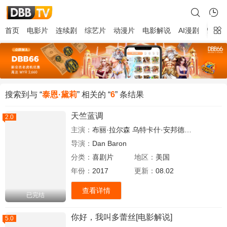
首页
电影片
连续剧
综艺片
动漫片
电影解说
AI漫剧
留言
搜索到与 “
泰恩·黛莉
” 相关的 “
6
” 条结果
天竺蓝调
2.0
主演：
布丽·拉尔森
乌特卡什·安邦德卡尔
斯科特·
导演：
Dan Baron
分类：
喜剧片
地区：
美国
年份：
2017
更新：
08.02
查看详情
已完结
你好，我叫多蕾丝[电影解说]
5.0