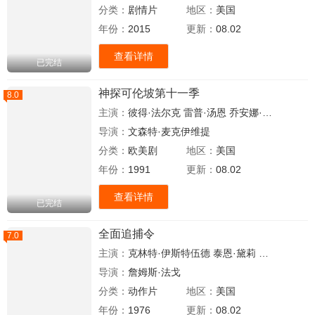
分类：
剧情片
地区：
美国
年份：
2015
更新：
08.02
查看详情
已完结
神探可伦坡第十一季
8.0
主演：
彼得·法尔克
雷普·汤恩
乔安娜·高茵
泰恩·
导演：
文森特·麦克伊维提
分类：
欧美剧
地区：
美国
年份：
1991
更新：
08.02
查看详情
已完结
全面追捕令
7.0
主演：
克林特·伊斯特伍德
泰恩·黛莉
哈里·古蒂诺
导演：
詹姆斯·法戈
分类：
动作片
地区：
美国
年份：
1976
更新：
08.02