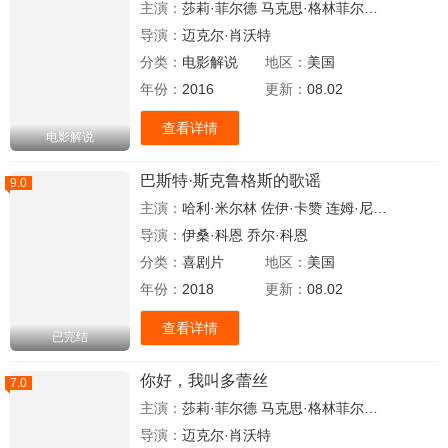
主演：
莎莉·菲尔德
马克思·格林菲尔德
贝丝·比厄
导演：
迈克尔·肖沃特
分类：
电影解说
地区：
美国
年份：
2016
更新：
08.02
查看详情
电影解说
巴斯特·斯克鲁格斯的歌谣
9.0
主演：
哈利·米尔林
佐伊·卡赞
连姆·尼森
詹姆斯·
导演：
伊桑·科恩
乔尔·科恩
分类：
喜剧片
地区：
美国
年份：
2018
更新：
08.02
查看详情
已完结
你好，我叫多蕾丝
7.0
主演：
莎莉·菲尔德
马克思·格林菲尔德
贝丝·比厄
导演：
迈克尔·肖沃特