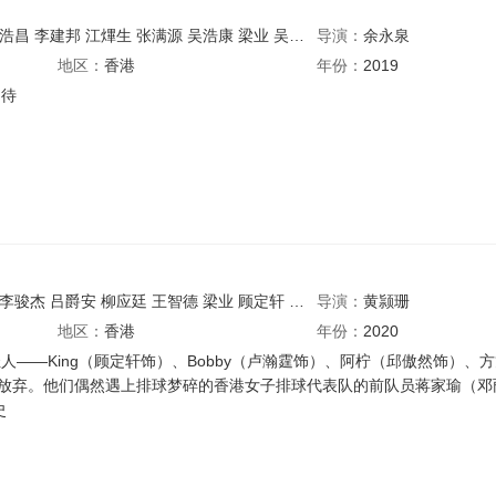
浩昌
李建邦
江熚生
张满源
吴浩康
梁业
吴保锜
导演：
李紫僖
余永泉
黃湛深
赵咏瑶
麦
地区：
香港
年份：
2019
期待
李骏杰
吕爵安
柳应廷
王智德
梁业
顾定轩
陈宇琛
导演：
余洁滢
黄颕珊
张丹蕾
邱傲然
地区：
香港
年份：
2020
人——King（顾定轩饰）、Bobby（卢瀚霆饰）、阿柠（邱傲然饰）、
练放弃。他们偶然遇上排球梦碎的香港女子排球代表队的前队员蒋家瑜（邓
史