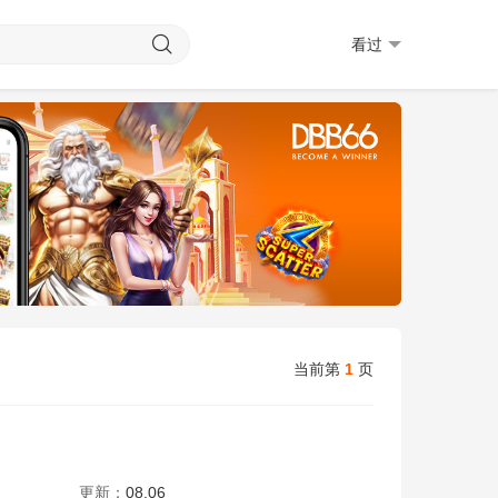
看过
当前第
1
页
黃奕晨
陈欣妍
何洛瑶
苏文涛
更新：
08.06