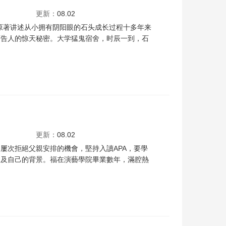
更新：
08.02
原著讲述从小拥有阴阳眼的石头成长过程十多年来
可告人的惊天秘密。大学猛鬼宿舍，时辰一到，石
锜
沈殷怡
岑乐怡
艾威
梁业
卢觅雪
缪浩昌
邓汝超
黄文标
李敏
许碧姬
马
更新：
08.02
屢次拒絕父親安排的機會，堅持入讀APA，要學
提及自己的背景。福在演藝學院畢業數年，滿腔熱