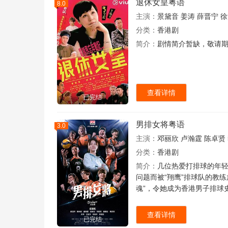
退休女皇粤语
8.0
主演：
景黛音
姜涛
薛晋宁
徐
分类：
香港剧
简介：
剧情简介暂缺，敬请
查看详情
已完结
男排女将粤语
3.0
主演：
邓丽欣
卢瀚霆
陈卓贤
分类：
香港剧
简介：
几位热爱打排球的年轻
问题而被“翔鹰”排球队的教
魂”，令她成为香港男子排球
查看详情
已完结