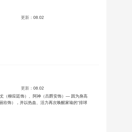
贝夷
斯程
彭志伟
卢瀚霆
李明宪
陈安莹
骆振伟
更新：
08.02
余世腾
黄翠仪
伍国明
梁敏仪
郭慧
高翰文
李尔晨
胡卓希
陈子丰
何泳雯
更新：
08.02
方丈（柳应廷饰）、阿神（吕爵安饰）— 因为身高
丽欣饰），并以热血、活力再次唤醒家瑜的“排球