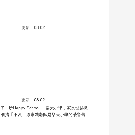
立
梁业
卢觅雪
刘锡贤
李骏杰
王颂茵
邱士缙
陈郁宪
谭凯伦
练美娟
杜小
更新：
08.02
更新：
08.02
appy School──樂天小學，家長也趁機
殺了個措手不及！原來冼老師是樂天小學的榮譽舊