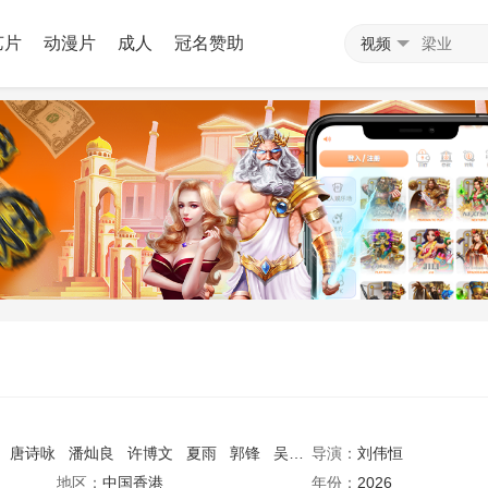
艺片
动漫片
成人
冠名赞助
视频
唐诗咏
潘灿良
许博文
夏雨
郭锋
吴浣仪
导演：
周家怡
刘伟恒
梁业
栢天男
地区：
中国香港
年份：
2026