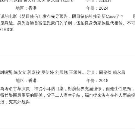
保锜
周家怡
葛民辉
太保
罗永昌
张达伦
导演：
梁国辉
地区：
香港
年份：
2024
说的电影《阴目侦信》发布先导预告，阴目征信社接到新Case了？ 
人鬼殊途。身为香港首富伍氏豪门的子嗣，伍伯良身负家族世代相传、不
RICK
刘锡贤
陈安立
郭嘉骏
罗伊婷
刘展翘
王颂茵
赵咏瑶
导演：
李骏杰
周俊傑
邱傲然
賴永昌
吴保
地区：
香港
年份：
2018
為著名甘草演員，福從小耳濡目染，對演藝界充滿憧憬，但他生性硬頸，
覺得娛樂圈最重要的關係，父子二人產生分歧，福也從來沒有在外人面前
暗淡，究其外貌與