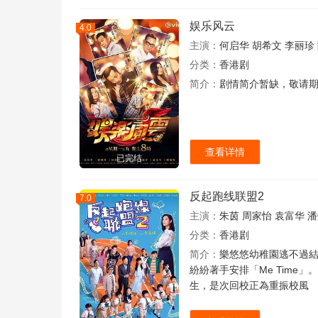
娱乐风云
4.0
主演：
何启华
胡希文
李丽珍
分类：
香港剧
简介：
剧情简介暂缺，敬请
查看详情
已完结
反起跑线联盟2
7.0
主演：
朱茵
周家怡
袁富华
潘
分类：
香港剧
简介：
樂悠悠幼稚園逃不過結
紛紛著手安排「Me Tim
生，是次回校正為重振校風