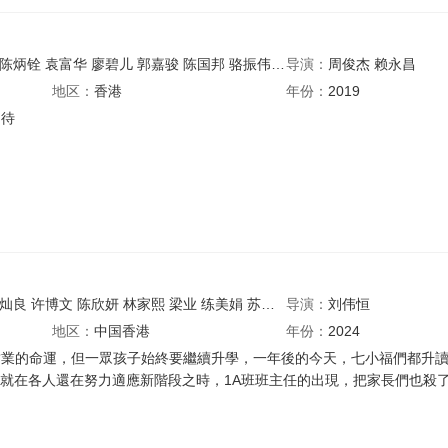
陈炳铨
袁富华
廖碧儿
郭嘉骏
陈国邦
骆振伟
陈凯咏
导演：
徐肇平
周俊杰
黃奕晨
赖永昌
陈安
地区：
香港
年份：
2019
期待
灿良
许博文
陈欣妍
林家熙
梁业
练美娟
苏皓儿
导演：
薜國斌
刘伟恒
李炘頤
张敬仁
地区：
中国香港
年份：
2024
業的命運，但一眾孩子始終要繼續升學，一年後的今天，七小福們都升讀了一所H
e」。就在各人還在努力適應新階段之時，1A班班主任的出現，把家長們也