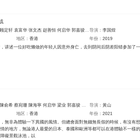
战
顾定轩
袁富华
张文杰
赵善恒
何启华
郭嘉骏
梁业
导演：
吴保锜
李国煌
叶晨曦
陈诵贤
地区：
香港
年份：
2019
片，讲述一位好吃懒做的年轻人因意外身亡，去到阴间后阴差阳错参加了
陳俞希
蔡宛珊
陳海寧
何启华
梁业
郭嘉骏
吴保锜
导演：
黃山
地区：
香港
年份：
2021
遊，無非為體驗⼀下異國的風情。但總會⾯對無錢無長假的時候，有沒有
風情的地方，無論港人最愛的日本、泰國和歐洲等都可以在港體驗不一樣
無障礙景觀泳池，以