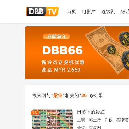
首页
电影片
连续剧
综
搜索到与 “
梁业
” 相关的 “
26
” 条结果
日落下的彩虹
9.0
主演：
邱士缙
许轶
葛绰瑶
分类：
香港剧