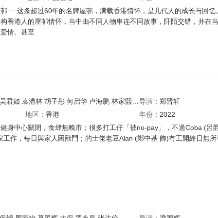
邨──这条超过60年的名牌屋邨，满载香港情怀，是几代人的成长与回忆
建构香港人的屋邨情怀，当中由不同人物串连不同故事，阡陌交错，并在
、爱情、甚至
吴君如
袁澧林
胡子彤
何启华
卢海鹏
林家熙
吴嘉龙
导演：
谭玉瑛
郑晋轩
唐剑康
黄咏
地区：
香港
年份：
2022
健身中心關閉，食肆無晚市；很多打工仔「被no-pay」，不過Coba (
工作，每日與家人困獸鬥；的士佬老豆Alan (鄭中基 飾)冇工開終日無所事