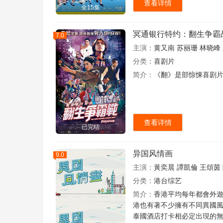
查看详情
全15集
冥通银行特约：翻生争霸
7.0
主演：
黄又南
苏丽珊
林晓峰
分类：
喜剧片
简介：
《翻》是部惊悚喜剧
查看详情
已完结
异国风情画
9.0
主演：
黃奕晨
譚凱倫
王頌茵
分类：
港台综艺
简介：
香港平均每年都會外
港也有著不少擁有不同異國
泰國酒店打卡相必定出現的