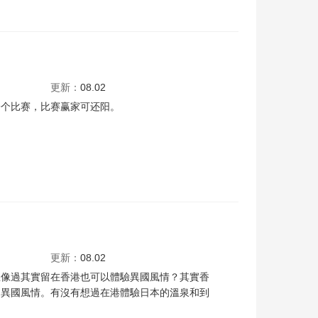
胡信希
徐浩昌
栢天男
更新：
08.02
一个比赛，比赛赢家可还阳。
更新：
08.02
想像過其實留在香港也可以體驗異國風情？其實香
的異國風情。有沒有想過在港體驗日本的溫泉和到