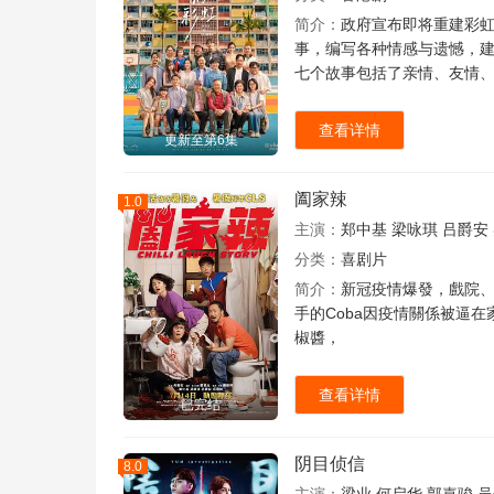
简介：
政府宣布即将重建彩虹
事，编写各种情感与遗憾，
七个故事包括了亲情、友情
查看详情
更新至第6集
阖家辣
1.0
主演：
郑中基
梁咏琪
吕爵安
分类：
喜剧片
简介：
新冠疫情爆發，戲院、
手的Coba因疫情關係被逼在家
椒醬，
查看详情
已完结
阴目侦信
8.0