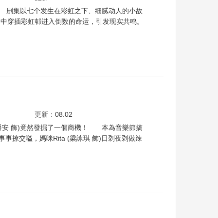
。 剧集以七个发生在彩虹之下、细腻动人的小故
当中穿插彩虹邨进入倒数的命运，引发现实共鸣。
诗
姚乐怡
陈颖欣
杨伟伦
朱鉴然
梁业
吴保锜
郭嘉骏
许贤
苏致豪
古天乐
更新：
08.02
呂爵安 飾)竟然發掘了一個商機！ 本為音樂節搞
事撩交嗌，媽咪Rita (梁詠琪 飾)日刴夜刴做辣