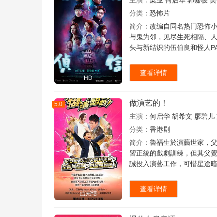
主演：
梁业
何启华
郭嘉骏
吴
分类：
恐怖片
简介：
改编自同名热门恐怖小
与鬼为邻，见尽生死相隔、
头与新结识的伍伯良和怪人PAT
查看详情
HD
做演艺的！
5.0
主演：
何启华
胡希文
廖碧儿
分类：
香港剧
简介：
魯福生於演藝世家，父
習正統的戲劇訓練，但其父
誠投入演藝工作，可惜星途
查看详情
已完结