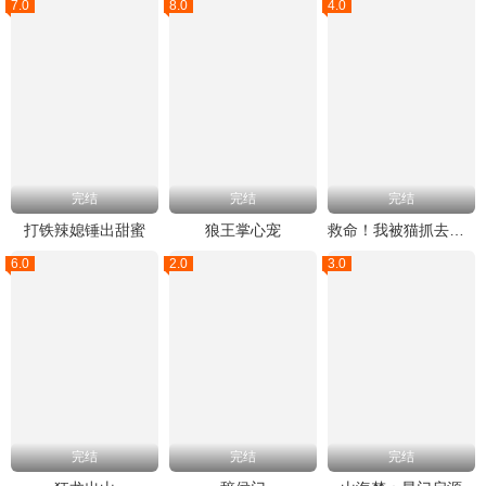
7.0
8.0
4.0
完结
完结
完结
打铁辣媳锤出甜蜜
狼王掌心宠
救命！我被猫抓去绝育了
6.0
2.0
3.0
完结
完结
完结