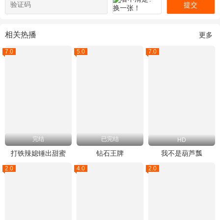
提交
相关热播
更多
7.0
5.0
7.0
完结
已完结
HD
打铁辣媳锤出甜蜜
钻石王牌
我不是葫芦瓢
2.0
4.0
2.0