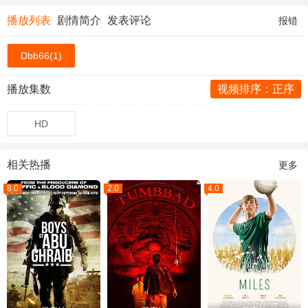
播放列表
剧情简介
发表评论
报错
Dbb66(1)
播放集数
视频排序：正序
HD
相关热播
更多
8.0
2.0
4.0