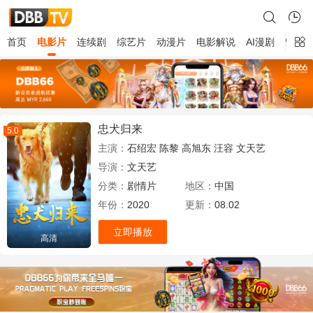
首页
电影片
连续剧
综艺片
动漫片
电影解说
AI漫剧
留言
忠犬归来
5.0
主演：
石绍宏
陈黎
高旭东
汪容
文天艺
导演：
文天艺
分类：
剧情片
地区：
中国
年份：
2020
更新：
08.02
立即播放
高清