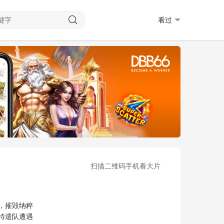
看过
扫描二维码手机看大片
达斯马齐连
迈克尔·鲁克
杰·科特尼
彼得·卡帕尔迪
艾莉丝·布拉加
皮特·戴
，摧毁纳粹
特遣队遭遇