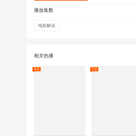
播放集数
电影解说
相关热播
4.0
7.0