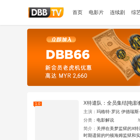
首页
电影片
连续剧
综
X特遣队：全员集结[电影
1.0
主演：
玛格特·罗比
伊德瑞斯
分类：
电影解说
简介：
关押在美梦监狱的X特
时期遗留的约顿海姆监狱和实