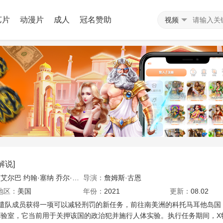
艺片
动漫片
成人
冠名赞助
视频
解说]
·艾尔巴
约翰·塞纳
乔尔·金纳曼
导演：
西尔维斯特·史泰龙
詹姆斯·古恩
维奥拉·戴维斯
大卫·
地区：
美国
年份：
2021
更新：
08.02
遣队成员获得一项可以减轻刑罚的新任务，前往南美洲的科托马耳他岛国
验室，它当前用于关押该国的政治犯并施行人体实验。执行任务期间，X