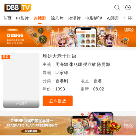
首页
电影片
连续剧
综艺片
动漫片
电影解说
AI漫剧
留言
雌雄大老千国语
9.0
主演：
周海媚
张兆辉
樊亦敏
陈曼娜
导演：
邱家雄
分类：
香港剧
地区：
香港
年份：
1993
更新：
08.02
立即播放
已完结